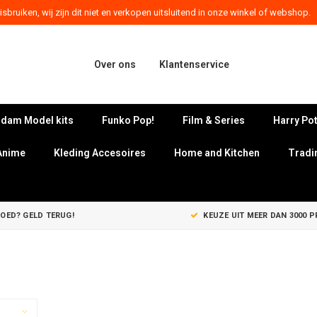
sbruiken, wij zijn dit niet en verkopen uitsluitend in onze winkel of webshop.
Over ons
Klantenservice
dam Model kits
Funko Pop!
Film & Series
Harry Pot
Anime
Kleding Accesoires
Home and Kitchen
Tradi
GOED? GELD TERUG!
KEUZE UIT MEER DAN 3000 