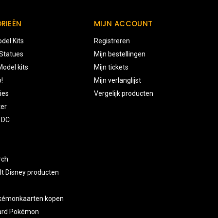
RIEËN
MIJN ACCOUNT
del Kits
Registreren
 Statues
Mijn bestellingen
odel kits
Mijn tickets
!
Mijn verlanglijst
ies
Vergelijk producten
ter
 DC
rch
lt Disney producten
okémonkaarten kopen
card Pokémon