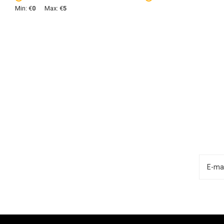
Min: €
0
Max: €
5