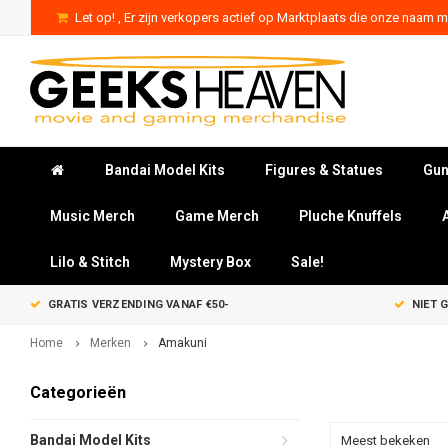
Let op! , Er zijn verkopers actief op Marktplaats die onze naam mi
Bandai Model Kits
Figures & Statues
Gun
Music Merch
Game Merch
Pluche Knuffels
Lilo & Stitch
Mystery Box
Sale!
GRATIS VERZENDING VANAF €50-
NIET 
Home
Merken
Amakuni
Categorieën
Bandai Model Kits
Meest bekeken