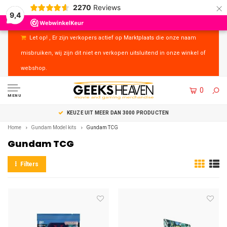
×
2270
Reviews
9,4
Let op! , Er zijn verkopers actief op Marktplaats die onze naam
misbruiken, wij zijn dit niet en verkopen uitsluitend in onze winkel of
webshop.
0
MENU
KEUZE UIT MEER DAN 3000 PRODUCTEN
Home
Gundam Model kits
Gundam TCG
Gundam TCG
Filters