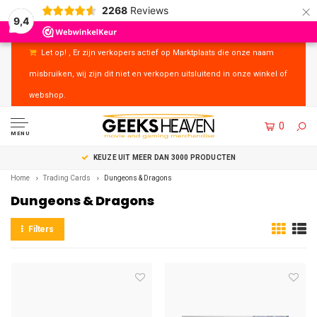
×
2268
Reviews
9,4
Let op! , Er zijn verkopers actief op Marktplaats die onze naam
misbruiken, wij zijn dit niet en verkopen uitsluitend in onze winkel of
webshop.
0
MENU
KEUZE UIT MEER DAN 3000 PRODUCTEN
Home
Trading Cards
Dungeons & Dragons
Dungeons & Dragons
Filters