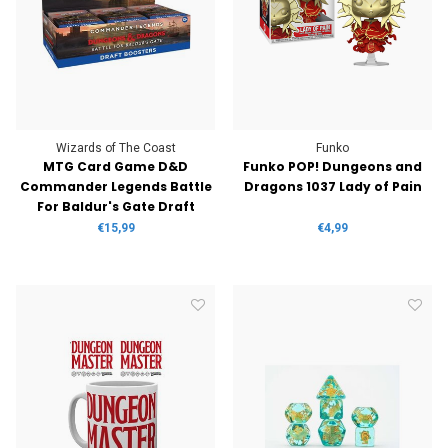
Wizards of The Coast
Funko
MTG Card Game D&D
Funko POP! Dungeons and
Commander Legends Battle
Dragons 1037 Lady of Pain
For Baldur's Gate Draft
Booster
€15,99
€4,99