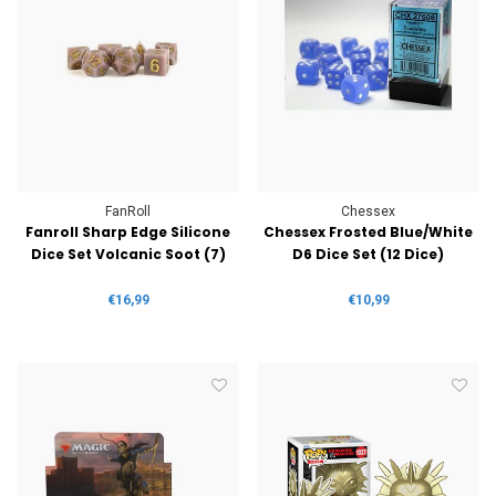
FanRoll
Chessex
Fanroll Sharp Edge Silicone
Chessex Frosted Blue/White
Dice Set Volcanic Soot (7)
D6 Dice Set (12 Dice)
€16,99
€10,99