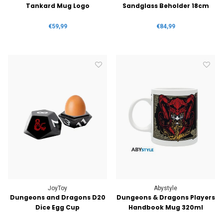
Tankard Mug Logo
Sandglass Beholder 18cm
€59,99
€84,99
JoyToy
Abystyle
Dungeons and Dragons D20
Dungeons & Dragons Players
Dice Egg Cup
Handbook Mug 320ml