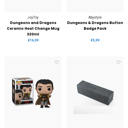
JoyToy
Abystyle
Dungeons and Dragons
Dungeons & Dragons Button
Ceramic Heat Change Mug
Badge Pack
320ml
€16,99
€5,99