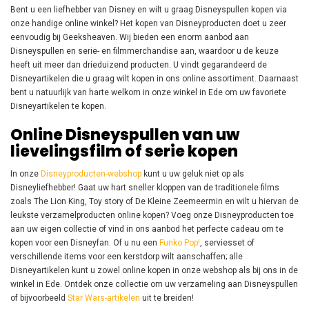
Bent u een liefhebber van Disney en wilt u graag Disneyspullen kopen via
onze handige online winkel? Het kopen van Disneyproducten doet u zeer
eenvoudig bij Geeksheaven. Wij bieden een enorm aanbod aan
Disneyspullen en serie- en filmmerchandise aan, waardoor u de keuze
heeft uit meer dan drieduizend producten. U vindt gegarandeerd de
Disneyartikelen die u graag wilt kopen in ons online assortiment. Daarnaast
bent u natuurlijk van harte welkom in onze winkel in Ede om uw favoriete
Disneyartikelen te kopen.
Online Disneyspullen van uw
lievelingsfilm of serie kopen
In onze
Disneyproducten-webshop
kunt u uw geluk niet op als
Disneyliefhebber! Gaat uw hart sneller kloppen van de traditionele films
zoals The Lion King, Toy story of De Kleine Zeemeermin en wilt u hiervan de
leukste verzamelproducten online kopen? Voeg onze Disneyproducten toe
aan uw eigen collectie of vind in ons aanbod het perfecte cadeau om te
kopen voor een Disneyfan. Of u nu een
Funko Pop!
, serviesset of
verschillende items voor een kerstdorp wilt aanschaffen; alle
Disneyartikelen kunt u zowel online kopen in onze webshop als bij ons in de
winkel in Ede. Ontdek onze collectie om uw verzameling aan Disneyspullen
of bijvoorbeeld
Star Wars-artikelen
uit te breiden!