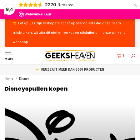
×
2270
Reviews
9,4
Let op! , Er zijn verkopers actief op Marktplaats die onze naam
misbruiken, wij zijn dit niet en verkopen uitsluitend in onze winkel of
webshop.
0
MENU
KEUZE UIT MEER DAN 3000 PRODUCTEN
Home
Disney
Disneyspullen kopen