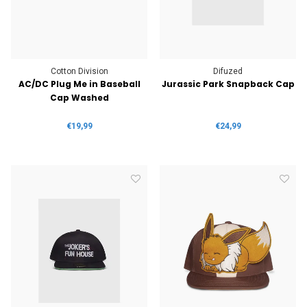
Cotton Division
Difuzed
AC/DC Plug Me in Baseball
Jurassic Park Snapback Cap
Cap Washed
€19,99
€24,99