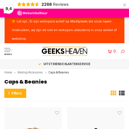
×
2268
Reviews
9,4
Let op! , Er zijn verkopers actief op Marktplaats die onze naam
misbruiken, wij zijn dit niet en verkopen uitsluitend in onze winkel of
webshop.
0
MENU
UITSTEKENDE KLANTENSERVICE
Home
Kleding Accesoires
Caps & Beanies
Caps & Beanies
Filters