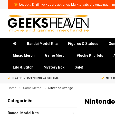
Let op! , Er zijn verkopers actief op Marktplaats die onze naam mi
Bandai Model Kits
Figures & Statues
Gun
Music Merch
Game Merch
Pluche Knuffels
Lilo & Stitch
Mystery Box
Sale!
GRATIS VERZENDING VANAF €50-
NIET 
Home
Game Merch
Nintendo Overige
Nintendo
Categorieën
Bandai Model Kits