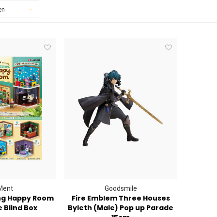
en
Ment
Goodsmile
ng Happy Room
Fire Emblem Three Houses
e Blind Box
Byleth (Male) Pop up Parade