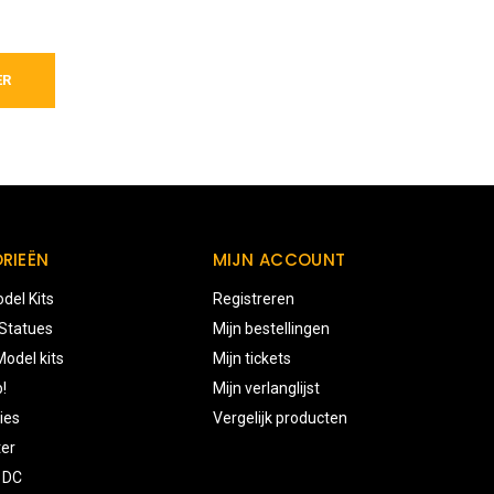
ER
RIEËN
MIJN ACCOUNT
del Kits
Registreren
 Statues
Mijn bestellingen
odel kits
Mijn tickets
!
Mijn verlanglijst
ies
Vergelijk producten
ter
 DC