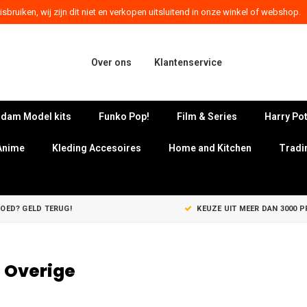
sbruiken, wij zijn dit niet en verkopen uitsluitend in onze winkel of webshop.
Over ons
Klantenservice
dam Model kits
Funko Pop!
Film & Series
Harry Pot
Anime
Kleding Accesoires
Home and Kitchen
Tradi
GOED? GELD TERUG!
KEUZE UIT MEER DAN 3000 
 Overige