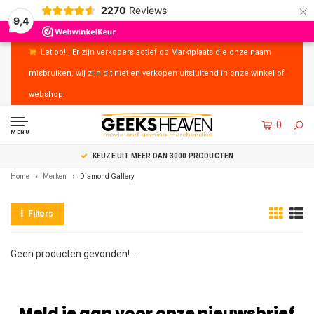
×
2270
Reviews
9,4
Let op! , Er zijn verkopers actief op Marktplaats die onze naam
misbruiken, wij zijn dit niet en verkopen uitsluitend in onze winkel of
webshop.
0
MENU
KEUZE UIT MEER DAN 3000 PRODUCTEN
Home
Merken
Diamond Gallery
Filters
Geen producten gevonden!...
Meld je aan voor onze nieuwsbrief