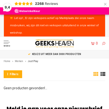
×
2268
Reviews
9,4
Let op! , Er zijn verkopers actief op Marktplaats die onze naam
misbruiken, wij zijn dit niet en verkopen uitsluitend in onze winkel of
webshop.
0
MENU
KEUZE UIT MEER DAN 3000 PRODUCTEN
Home
Merken
Just Play
Filters
Geen producten gevonden!...
Meld je aan voor onze nieuwsbrief