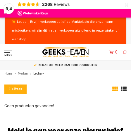
×
2268
Reviews
9,4
Let op! , Er zijn verkopers actief op Marktplaats die onze naam
misbruiken, wij zijn dit niet en verkopen uitsluitend in onze winkel of
webshop.
0
MENU
KEUZE UIT MEER DAN 3000 PRODUCTEN
Home
Merken
Lechery
Filters
Geen producten gevonden!...
Meld je aan voor onze nieuwsbrief