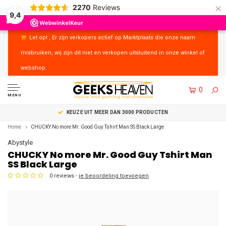
×
2270
Reviews
9,4
Let op! , Er zijn verkopers actief op Marktplaats die onze naam
misbruiken, wij zijn dit niet en verkopen uitsluitend in onze winkel of
webshop.
0
MENU
KEUZE UIT MEER DAN 3000 PRODUCTEN
Home
CHUCKY No more Mr. Good Guy Tshirt Man SS Black Large
Abystyle
CHUCKY No more Mr. Good Guy Tshirt Man
SS Black Large
0 reviews -
je beoordeling toevoegen