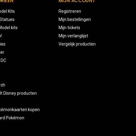
RIEËN
MIJN ACCOUNT
del Kits
Registreren
 Statues
Mijn bestellingen
odel kits
Mijn tickets
!
Mijn verlanglijst
ies
Vergelijk producten
ter
 DC
rch
lt Disney producten
okémonkaarten kopen
card Pokémon