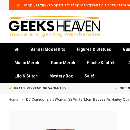
Let op! , Er zijn verkopers actief op Marktplaats die onze naam mi
Bandai Model Kits
Figures & Statues
Gun
Music Merch
Game Merch
Pluche Knuffels
Lilo & Stitch
Mystery Box
Sale!
GRATIS VERZENDING VANAF €50-
NIET 
Home
DC Comics Tshirt Woman SS White 'Mom Badass As Harley Quin