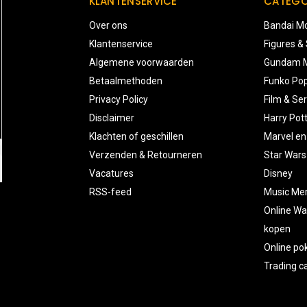
KLANTENSERVICE
CATEGO
Over ons
Bandai Mo
Klantenservice
Figures &
Algemene voorwaarden
Gundam M
Betaalmethoden
Funko Pop
Privacy Policy
Film & Ser
Disclaimer
Harry Pot
Klachten of geschillen
Marvel en
Verzenden & Retourneren
Star Wars
Vacatures
Disney
RSS-feed
Music Me
Online Wa
kopen
Online p
Trading 