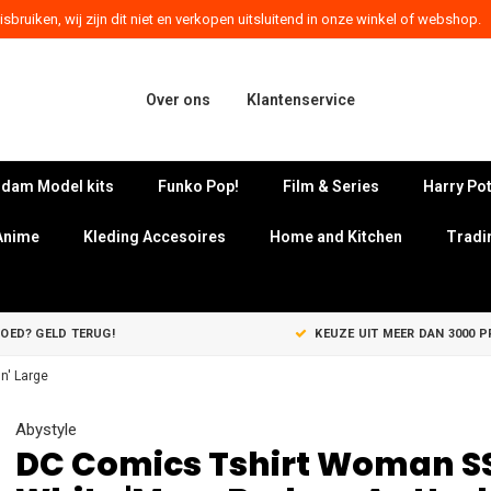
sbruiken, wij zijn dit niet en verkopen uitsluitend in onze winkel of webshop.
Over ons
Klantenservice
dam Model kits
Funko Pop!
Film & Series
Harry Pot
Anime
Kleding Accesoires
Home and Kitchen
Tradi
GOED? GELD TERUG!
KEUZE UIT MEER DAN 3000 
n' Large
Abystyle
DC Comics Tshirt Woman S