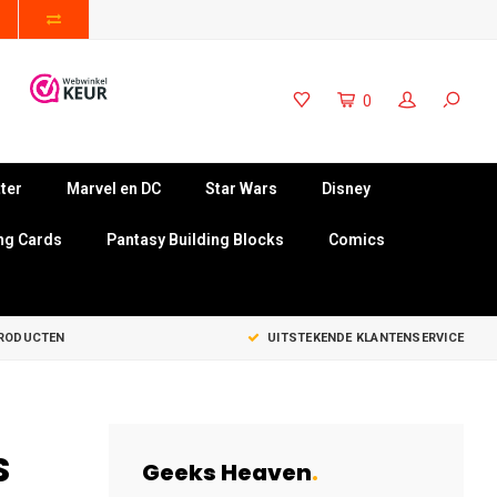
0
ter
Marvel en DC
Star Wars
Disney
ng Cards
Pantasy Building Blocks
Comics
PRODUCTEN
UITSTEKENDE KLANTENSERVICE
S
Geeks Heaven
.