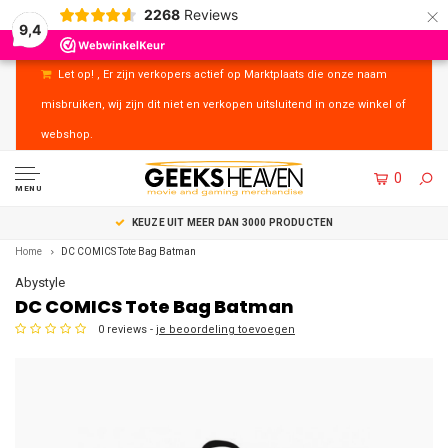
×
2268
Reviews
9,4
Let op! , Er zijn verkopers actief op Marktplaats die onze naam
misbruiken, wij zijn dit niet en verkopen uitsluitend in onze winkel of
webshop.
0
MENU
UITSTEKENDE KLANTENSERVICE
Home
DC COMICS Tote Bag Batman
Abystyle
DC COMICS Tote Bag Batman
0 reviews -
je beoordeling toevoegen