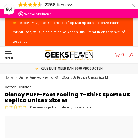
×
2268
Reviews
9,4
Let op! , Er zijn verkopers actief op Marktplaats die onze naam
misbruiken, wij zijn dit niet en verkopen uitsluitend in onze winkel of
webshop.
0
MENU
UITSTEKENDE KLANTENSERVICE
Home
Disney Purr-Fect Feeling T-Shirt Sports US Replica Unisex Size M
Cotton Division
Disney Purr-Fect Feeling T-Shirt Sports US
Replica Unisex Size M
0 reviews -
je beoordeling toevoegen