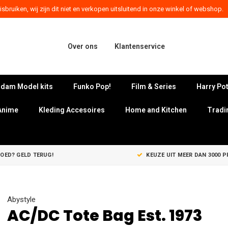
sbruiken, wij zijn dit niet en verkopen uitsluitend in onze winkel of webshop.
Over ons
Klantenservice
dam Model kits
Funko Pop!
Film & Series
Harry Pot
Anime
Kleding Accesoires
Home and Kitchen
Tradi
GOED? GELD TERUG!
KEUZE UIT MEER DAN 3000 
Abystyle
AC/DC Tote Bag Est. 1973