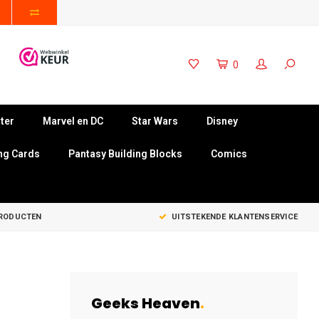
0
ter
Marvel en DC
Star Wars
Disney
ng Cards
Pantasy Building Blocks
Comics
PRODUCTEN
UITSTEKENDE KLANTENSERVICE
Geeks Heaven
.