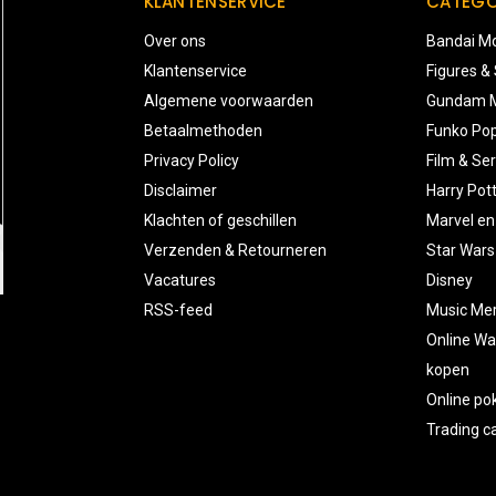
KLANTENSERVICE
CATEGO
Over ons
Bandai Mo
Klantenservice
Figures &
Algemene voorwaarden
Gundam M
Betaalmethoden
Funko Pop
Privacy Policy
Film & Ser
Disclaimer
Harry Pot
Klachten of geschillen
Marvel en
Verzenden & Retourneren
Star Wars
Vacatures
Disney
RSS-feed
Music Me
Online Wa
kopen
Online p
Trading 