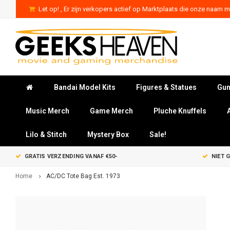
Let op! , Er zijn verkopers actief op Marktplaats die onze naam mi
Bandai Model Kits
Figures & Statues
Gun
Music Merch
Game Merch
Pluche Knuffels
Lilo & Stitch
Mystery Box
Sale!
GRATIS VERZENDING VANAF €50-
NIET 
Home
AC/DC Tote Bag Est. 1973