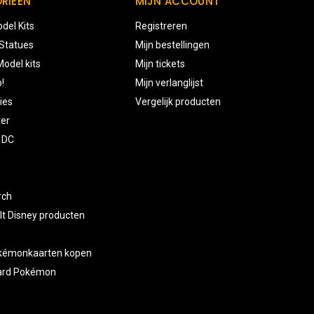
RIEËN
MIJN ACCOUNT
del Kits
Registreren
 Statues
Mijn bestellingen
odel kits
Mijn tickets
!
Mijn verlanglijst
ies
Vergelijk producten
ter
 DC
rch
lt Disney producten
okémonkaarten kopen
card Pokémon