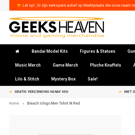
Let op! , Er zijn verkopers actief op Marktplaats die onze naam mi
Bandai Model Kits
Figures & Statues
Gun
Music Merch
Game Merch
Pluche Knuffels
Lilo & Stitch
Mystery Box
Sale!
GRATIS VERZENDING VANAF €50-
NIET 
Home
Bleach Ichigo Men Tshirt M Red