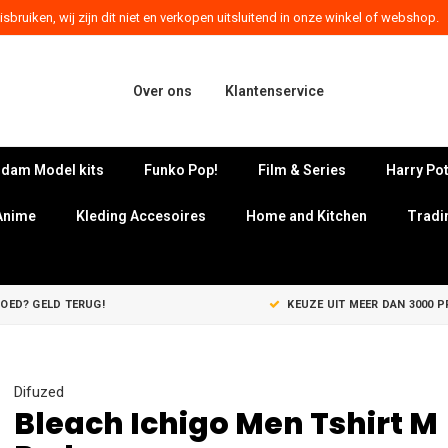
sbruiken, wij zijn dit niet en verkopen uitsluitend in onze winkel of webshop.
Over ons
Klantenservice
dam Model kits
Funko Pop!
Film & Series
Harry Pot
Anime
Kleding Accesoires
Home and Kitchen
Tradi
GOED? GELD TERUG!
KEUZE UIT MEER DAN 3000 
Difuzed
Bleach Ichigo Men Tshirt M