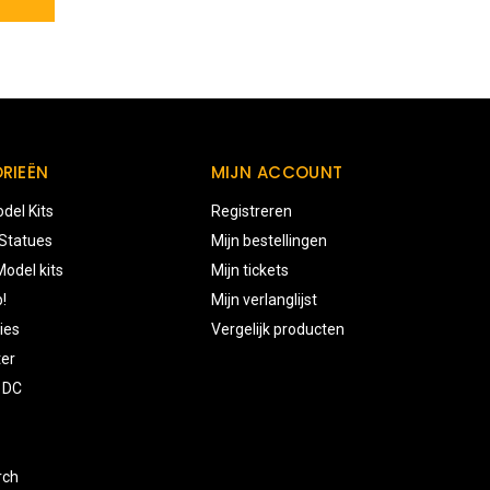
RIEËN
MIJN ACCOUNT
del Kits
Registreren
 Statues
Mijn bestellingen
odel kits
Mijn tickets
!
Mijn verlanglijst
ies
Vergelijk producten
ter
 DC
rch