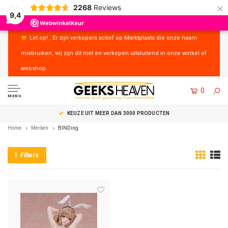
×
2268
Reviews
9,4
Let op! , Er zijn verkopers actief op Marktplaats die onze naam
misbruiken, wij zijn dit niet en verkopen uitsluitend in onze winkel of
webshop.
0
MENU
KEUZE UIT MEER DAN 3000 PRODUCTEN
Home
Merken
BINDing
Filters