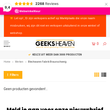
×
2268
Reviews
9,4
Let op! , Er zijn verkopers actief op Marktplaats die onze naam
misbruiken, wij zijn dit niet en verkopen uitsluitend in onze winkel of
webshop.
0
MENU
KEUZE UIT MEER DAN 3000 PRODUCTEN
Home
Merken
Blechwaren Fabrik Braunschweig
Filters
Geen producten gevonden!...
Meld je aan voor onze nieuwsbrief