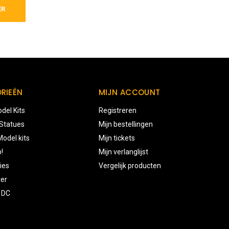
ER
RIEËN
MIJN ACCOUNT
del Kits
Registreren
 Statues
Mijn bestellingen
odel kits
Mijn tickets
!
Mijn verlanglijst
ies
Vergelijk producten
ter
 DC