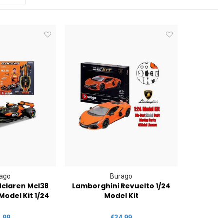
ago
Burago
Mclaren Mcl38
Lamborghini Revuelto 1/24
Model Kit 1/24
Model Kit
,99
€34,99