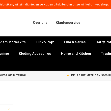
sbruiken, wij zijn dit niet en verkopen uitsluitend in onze winkel of webshop.
Over ons
Klantenservice
dam Model kits
Funko Pop!
Film & Series
Harry Pot
Anime
Kleding Accesoires
Home and Kitchen
Tradi
GOED? GELD TERUG!
KEUZE UIT MEER DAN 3000 