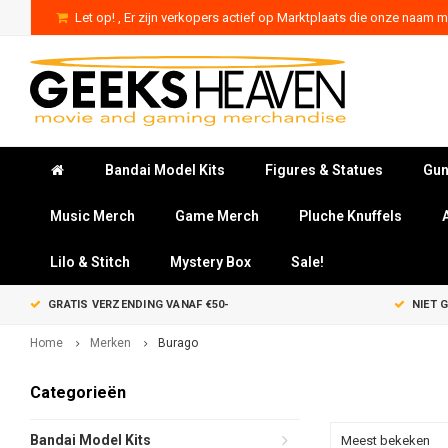
Let op! , Er zijn verkopers actief op Marktplaats die onze naam mi
Bandai Model Kits
Figures & Statues
Gun
Music Merch
Game Merch
Pluche Knuffels
Lilo & Stitch
Mystery Box
Sale!
GRATIS VERZENDING VANAF €50-
NIET 
Home
Merken
Burago
Categorieën
Bandai Model Kits
Meest bekeken