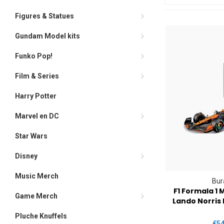
Figures & Statues
Gundam Model kits
Funko Pop!
Film & Series
Harry Potter
Marvel en DC
Star Wars
Disney
Music Merch
Bur
F1 Formala 1 
Game Merch
Lando Norris 
Pluche Knuffels
€54