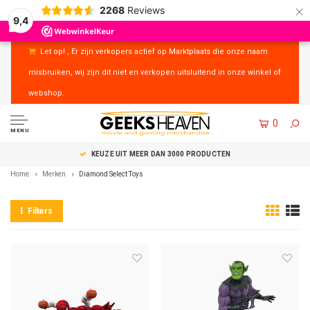
×
2268
Reviews
9,4
Let op! , Er zijn verkopers actief op Marktplaats die onze naam
misbruiken, wij zijn dit niet en verkopen uitsluitend in onze winkel of
webshop.
0
MENU
KEUZE UIT MEER DAN 3000 PRODUCTEN
Home
Merken
Diamond Select Toys
Filters