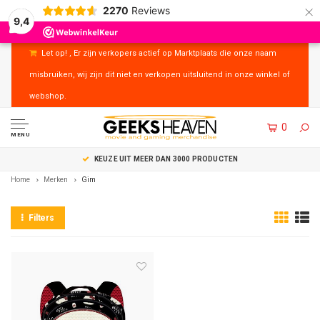
×
2270
Reviews
9,4
Let op! , Er zijn verkopers actief op Marktplaats die onze naam
misbruiken, wij zijn dit niet en verkopen uitsluitend in onze winkel of
webshop.
0
MENU
KEUZE UIT MEER DAN 3000 PRODUCTEN
Home
Merken
Gim
Filters