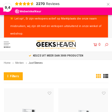
×
2270
Reviews
9,4
Let op! , Er zijn verkopers actief op Marktplaats die onze naam
misbruiken, wij zijn dit niet en verkopen uitsluitend in onze winkel of
webshop.
0
MENU
KEUZE UIT MEER DAN 3000 PRODUCTEN
Home
Merken
Just Sleeves
Filters