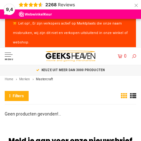
×
2268
Reviews
9,4
Let op! , Er zijn verkopers actief op Marktplaats die onze naam
misbruiken, wij zijn dit niet en verkopen uitsluitend in onze winkel of
webshop.
0
MENU
KEUZE UIT MEER DAN 3000 PRODUCTEN
Home
Merken
Mastercraft
Filters
Geen producten gevonden!...
Meld je aan voor onze nieuwsbrief