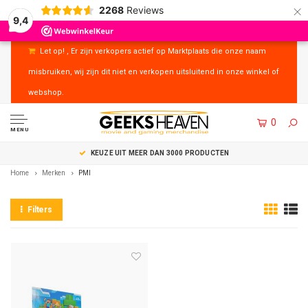
×
2268
Reviews
9,4
Let op! , Er zijn verkopers actief op Marktplaats die onze naam
misbruiken, wij zijn dit niet en verkopen uitsluitend in onze winkel of
webshop.
0
MENU
KEUZE UIT MEER DAN 3000 PRODUCTEN
Home
Merken
PMI
Filters