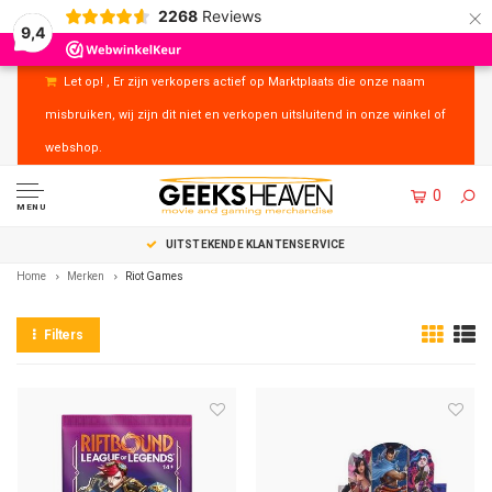
×
2268
Reviews
9,4
Let op! , Er zijn verkopers actief op Marktplaats die onze naam
misbruiken, wij zijn dit niet en verkopen uitsluitend in onze winkel of
webshop.
0
MENU
UITSTEKENDE KLANTENSERVICE
Home
Merken
Riot Games
Filters