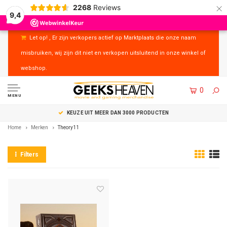
×
2268
Reviews
9,4
Let op! , Er zijn verkopers actief op Marktplaats die onze naam
misbruiken, wij zijn dit niet en verkopen uitsluitend in onze winkel of
webshop.
0
MENU
KEUZE UIT MEER DAN 3000 PRODUCTEN
Home
Merken
Theory11
Filters