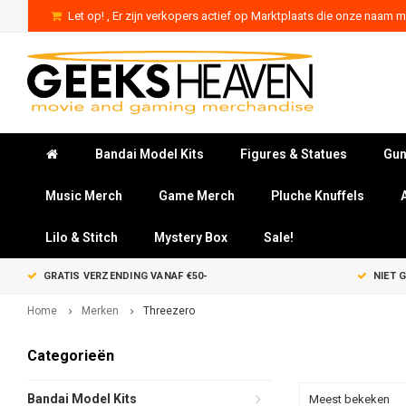
Let op! , Er zijn verkopers actief op Marktplaats die onze naam mi
Bandai Model Kits
Figures & Statues
Gun
Music Merch
Game Merch
Pluche Knuffels
Lilo & Stitch
Mystery Box
Sale!
GRATIS VERZENDING VANAF €50-
NIET 
Home
Merken
Threezero
Categorieën
Bandai Model Kits
Meest bekeken