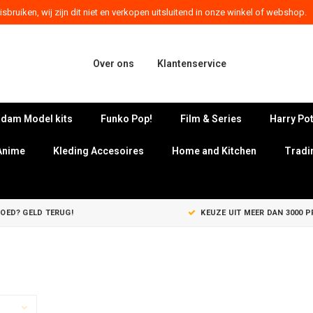
sbruiken, wij zijn dit niet en verkopen uitsluitend in onze winkel of webshop.
Over ons
Klantenservice
dam Model kits
Funko Pop!
Film & Series
Harry Pot
Anime
Kleding Accesoires
Home and Kitchen
Tradi
GOED? GELD TERUG!
KEUZE UIT MEER DAN 3000 