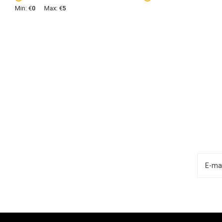
Min: €
0
Max: €
5