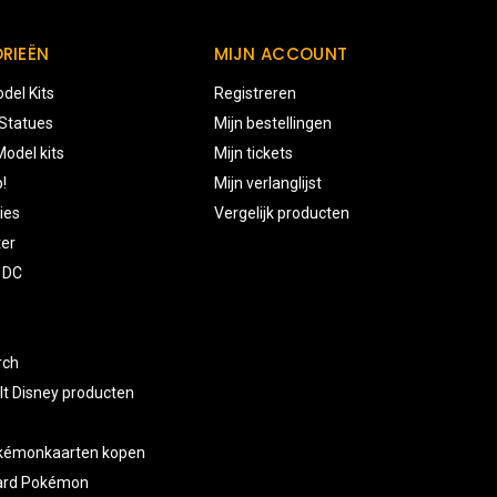
RIEËN
MIJN ACCOUNT
del Kits
Registreren
 Statues
Mijn bestellingen
odel kits
Mijn tickets
!
Mijn verlanglijst
ies
Vergelijk producten
ter
 DC
rch
lt Disney producten
okémonkaarten kopen
card Pokémon