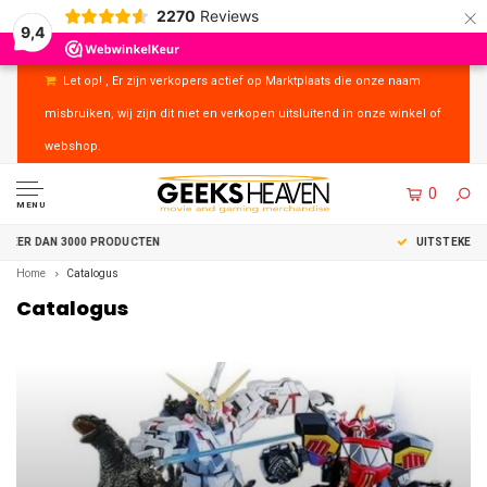
×
2270
Reviews
9,4
Let op! , Er zijn verkopers actief op Marktplaats die onze naam
misbruiken, wij zijn dit niet en verkopen uitsluitend in onze winkel of
webshop.
0
MENU
UITSTEKENDE KLANTENSERVICE
Home
Catalogus
Catalogus