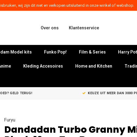
sbruiken, wij zijn dit niet en verkopen uitsluitend in onze winkel of webshop.
Over ons
Klantenservice
dam Model kits
Funko Pop!
Film & Series
Harry Pot
Anime
Kleding Accesoires
Home and Kitchen
Tradi
GOED? GELD TERUG!
KEUZE UIT MEER DAN 3000 
Furyu
Dandadan Turbo Granny Mi