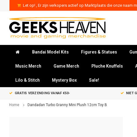
Let op! , Er zijn verkopers actief op Marktplaats die onze naam mi
Bandai Model Kits
Figures & Statues
Gun
Music Merch
Game Merch
Pluche Knuffels
Lilo & Stitch
Mystery Box
Sale!
GRATIS VERZENDING VANAF €50-
NIET 
Home
Dandadan Turbo Granny Mini Plush 12cm Toy B