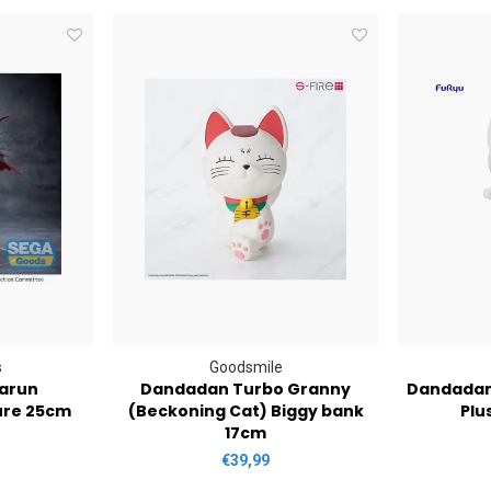
s
Goodsmile
arun
Dandadan Turbo Granny
Dandadan
ure 25cm
(Beckoning Cat) Biggy bank
Plu
17cm
€39,99