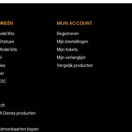
RIEËN
MIJN ACCOUNT
del Kits
Registreren
 Statues
Mijn bestellingen
odel kits
Mijn tickets
!
Mijn verlanglijst
ies
Vergelijk producten
ter
 DC
rch
lt Disney producten
okémonkaarten kopen