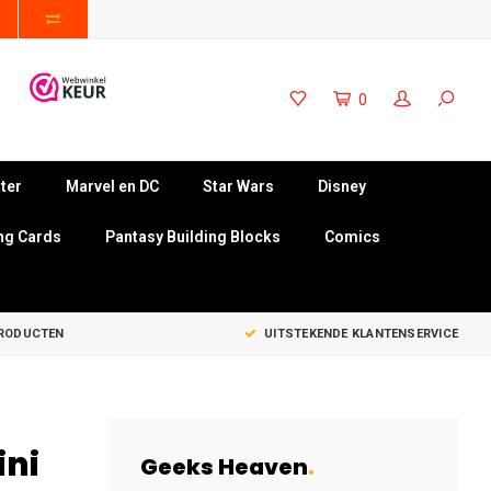
0
ter
Marvel en DC
Star Wars
Disney
ng Cards
Pantasy Building Blocks
Comics
PRODUCTEN
UITSTEKENDE KLANTENSERVICE
ni
Geeks Heaven
.