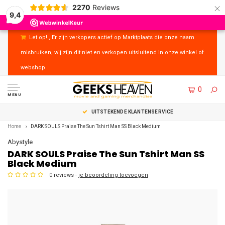
×
2270
Reviews
9,4
Let op! , Er zijn verkopers actief op Marktplaats die onze naam
misbruiken, wij zijn dit niet en verkopen uitsluitend in onze winkel of
webshop.
0
MENU
UITSTEKENDE KLANTENSERVICE
Home
DARK SOULS Praise The Sun Tshirt Man SS Black Medium
Abystyle
DARK SOULS Praise The Sun Tshirt Man SS
Black Medium
0 reviews -
je beoordeling toevoegen