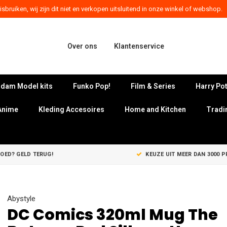
sbruiken, wij zijn dit niet en verkopen uitsluitend in onze winkel of webshop.
Over ons
Klantenservice
dam Model kits
Funko Pop!
Film & Series
Harry Pot
Anime
Kleding Accesoires
Home and Kitchen
Tradi
GOED? GELD TERUG!
KEUZE UIT MEER DAN 3000 
Abystyle
DC Comics 320ml Mug The