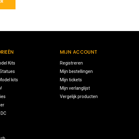
ER
RIEËN
MIJN ACCOUNT
del Kits
Registreren
 Statues
Mijn bestellingen
odel kits
Mijn tickets
!
Mijn verlanglijst
ies
Vergelijk producten
ter
 DC
rch