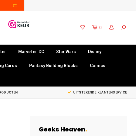
0
ter
Marvel en DC
Star Wars
Disney
ng Cards
Pantasy Building Blocks
Comics
PRODUCTEN
UITSTEKENDE KLANTENSERVICE
Geeks Heaven
.