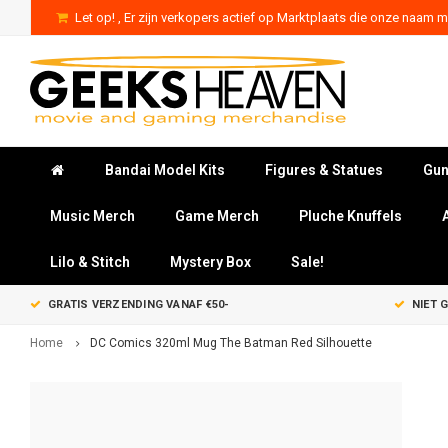
Let op! , Er zijn verkopers actief op Marktplaats die onze naam mi
Bandai Model Kits
Figures & Statues
Gun
Music Merch
Game Merch
Pluche Knuffels
Lilo & Stitch
Mystery Box
Sale!
GRATIS VERZENDING VANAF €50-
NIET 
Home
DC Comics 320ml Mug The Batman Red Silhouette