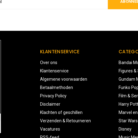
ABONNE
KLANTENSERVICE
CATEGO
Over ons
Bandai Mo
Klantenservice
Figures &
Algemene voorwaarden
Gundam M
Betaalmethoden
Funko Pop
Privacy Policy
Film & Ser
Disclaimer
Harry Pot
Klachten of geschillen
Marvel en
Verzenden & Retourneren
Star Wars
Vacatures
Disney
RSS-feed
Music Me