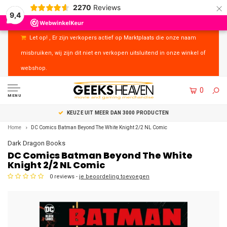
×
2270
Reviews
9,4
Let op! , Er zijn verkopers actief op Marktplaats die onze naam
misbruiken, wij zijn dit niet en verkopen uitsluitend in onze winkel of
webshop.
0
MENU
UITSTEKENDE KLANTENSERVICE
Home
DC Comics Batman Beyond The White Knight 2/2 NL Comic
Dark Dragon Books
DC Comics Batman Beyond The White
Knight 2/2 NL Comic
0 reviews -
je beoordeling toevoegen