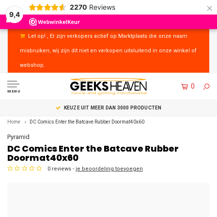
×
2270
Reviews
9,4
Let op! , Er zijn verkopers actief op Marktplaats die onze naam
misbruiken, wij zijn dit niet en verkopen uitsluitend in onze winkel of
webshop.
0
MENU
KEUZE UIT MEER DAN 3000 PRODUCTEN
Home
DC Comics Enter the Batcave Rubber Doormat40x60
Pyramid
DC Comics Enter the Batcave Rubber
Doormat40x60
0 reviews -
je beoordeling toevoegen