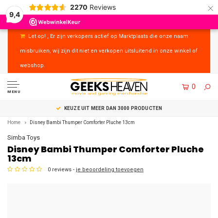
×
2270
Reviews
9,4
Let op! , Er zijn verkopers actief op Marktplaats die onze naam
misbruiken, wij zijn dit niet en verkopen uitsluitend in onze winkel of
webshop.
0
MENU
UITSTEKENDE KLANTENSERVICE
Home
Disney Bambi Thumper Comforter Pluche 13cm
Simba Toys
Disney Bambi Thumper Comforter Pluche
13cm
0 reviews -
je beoordeling toevoegen