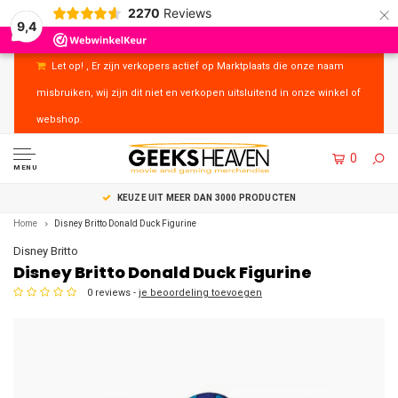
×
2270
Reviews
9,4
Let op! , Er zijn verkopers actief op Marktplaats die onze naam
misbruiken, wij zijn dit niet en verkopen uitsluitend in onze winkel of
webshop.
0
MENU
UITSTEKENDE KLANTENSERVICE
Home
Disney Britto Donald Duck Figurine
Disney Britto
Disney Britto Donald Duck Figurine
0 reviews -
je beoordeling toevoegen