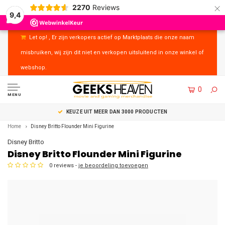
×
2270
Reviews
9,4
Let op! , Er zijn verkopers actief op Marktplaats die onze naam
misbruiken, wij zijn dit niet en verkopen uitsluitend in onze winkel of
webshop.
0
MENU
RODUCTEN
UITSTEKENDE KLANTENSERVICE
Home
Disney Britto Flounder Mini Figurine
Disney Britto
Disney Britto Flounder Mini Figurine
0 reviews -
je beoordeling toevoegen