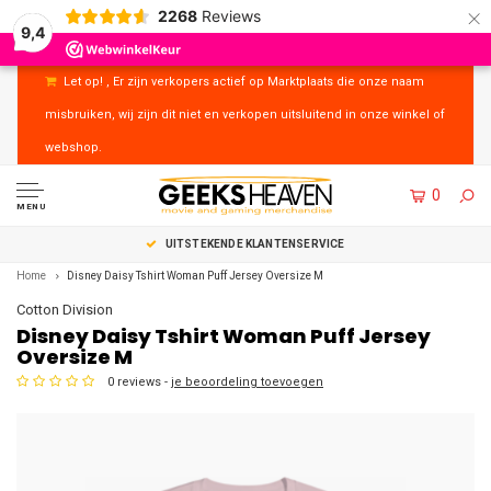
×
2268
Reviews
9,4
Let op! , Er zijn verkopers actief op Marktplaats die onze naam
misbruiken, wij zijn dit niet en verkopen uitsluitend in onze winkel of
webshop.
0
MENU
UITSTEKENDE KLANTENSERVICE
Home
Disney Daisy Tshirt Woman Puff Jersey Oversize M
Cotton Division
Disney Daisy Tshirt Woman Puff Jersey
Oversize M
0 reviews -
je beoordeling toevoegen