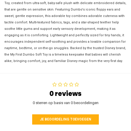
Toy, created from ultra-soft, baby-safe plush with delicate embroidered details,
that are gentle on sensitive skin. Featuring Dumbo's iconic floppy ears and
sweet, gentle expression, this adorable toy combines adorable cuteness with
tactile comfort. Multi-textured fabrics, tags, and a star-shaped teether help
soothe little gums and support early sensory development, making it as
engaging as it is comforting. Lightweight and perfectly sized for tiny hands, it
encourages independent self-soothing and provides a lovable companion for
naptime, bedtime, or on-the-go snuggles. Backed by the trusted Disney brand,
the My First Dumbo Soft Toy is a timeless keepsake that babies will cherish
alike, bringing comfort, joy, and familiar Disney magic from the very first day.
0 reviews
0 sterren op basis van 0 beoordelingen
JE BEOORDELING TOEVOEGEN