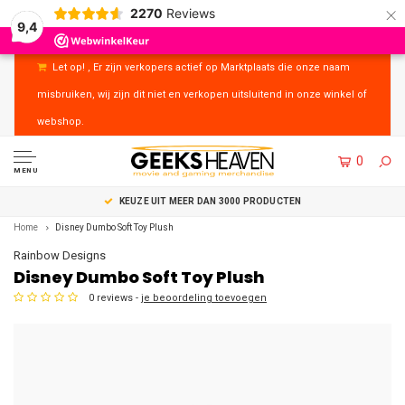
×
2270
Reviews
9,4
Let op! , Er zijn verkopers actief op Marktplaats die onze naam
misbruiken, wij zijn dit niet en verkopen uitsluitend in onze winkel of
webshop.
0
MENU
UITSTEKENDE KLANTENSERVICE
Home
Disney Dumbo Soft Toy Plush
Rainbow Designs
Disney Dumbo Soft Toy Plush
0 reviews -
je beoordeling toevoegen