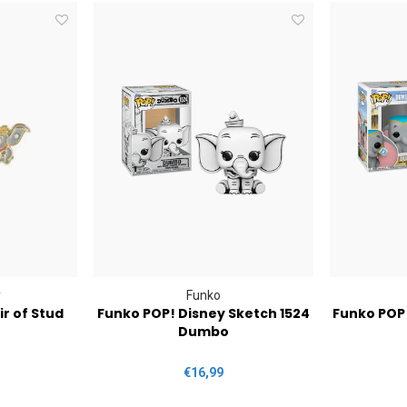
y
Funko
r of Stud
Funko POP! Disney Sketch 1524
Funko POP
Dumbo
€16,99