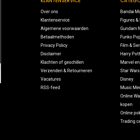
KLANTENSERVICE
CATEGO
Over ons
Bandai Mo
Klantenservice
Figures &
Algemene voorwaarden
Gundam M
Betaalmethoden
Funko Pop
Privacy Policy
Film & Ser
Disclaimer
Harry Pot
Klachten of geschillen
Marvel en
Verzenden & Retourneren
Star Wars
Vacatures
Disney
RSS-feed
Music Me
Online Wa
kopen
Online p
Trading 