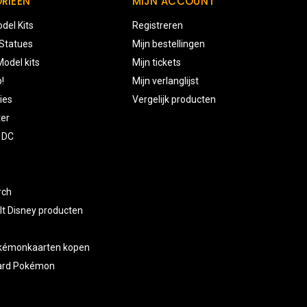
RIEËN
MIJN ACCOUNT
del Kits
Registreren
 Statues
Mijn bestellingen
odel kits
Mijn tickets
!
Mijn verlanglijst
ies
Vergelijk producten
ter
 DC
rch
lt Disney producten
okémonkaarten kopen
card Pokémon