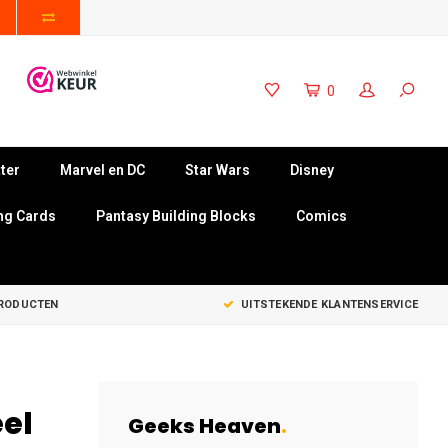
0
ter
Marvel en DC
Star Wars
Disney
ng Cards
Pantasy Building Blocks
Comics
PRODUCTEN
UITSTEKENDE KLANTENSERVICE
el
Geeks Heaven
.