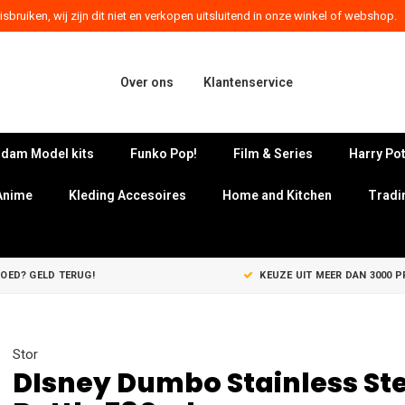
sbruiken, wij zijn dit niet en verkopen uitsluitend in onze winkel of webshop.
Over ons
Klantenservice
dam Model kits
Funko Pop!
Film & Series
Harry Pot
Anime
Kleding Accesoires
Home and Kitchen
Tradi
GOED? GELD TERUG!
KEUZE UIT MEER DAN 3000 
Stor
DIsney Dumbo Stainless Ste