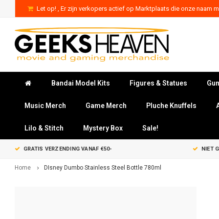
Let op! , Er zijn verkopers actief op Marktplaats die onze naam mi
Bandai Model Kits
Figures & Statues
Gun
Music Merch
Game Merch
Pluche Knuffels
Lilo & Stitch
Mystery Box
Sale!
GRATIS VERZENDING VANAF €50-
NIET 
Home
DIsney Dumbo Stainless Steel Bottle 780ml