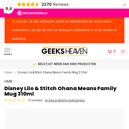
×
2270
Reviews
9,4
Let op! , Er zijn verkopers actief op Marktplaats die onze naam
misbruiken, wij zijn dit niet en verkopen uitsluitend in onze winkel of
webshop.
0
MENU
RODUCTEN
UITSTEKENDE KLANTENSERVICE
Home
Disney Lilo & Stitch Ohana Means Family Mug 310ml
HMB
Disney Lilo & Stitch Ohana Means Family
Mug 310ml
0 reviews -
je beoordeling toevoegen