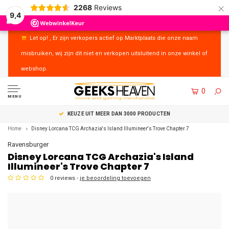
×
2268
Reviews
9,4
Let op! , Er zijn verkopers actief op Marktplaats die onze naam
misbruiken, wij zijn dit niet en verkopen uitsluitend in onze winkel of
webshop.
0
MENU
UITSTEKENDE KLANTENSERVICE
Home
Disney Lorcana TCG Archazia's Island Illumineer's Trove Chapter 7
Ravensburger
Disney Lorcana TCG Archazia's Island
Illumineer's Trove Chapter 7
0 reviews -
je beoordeling toevoegen