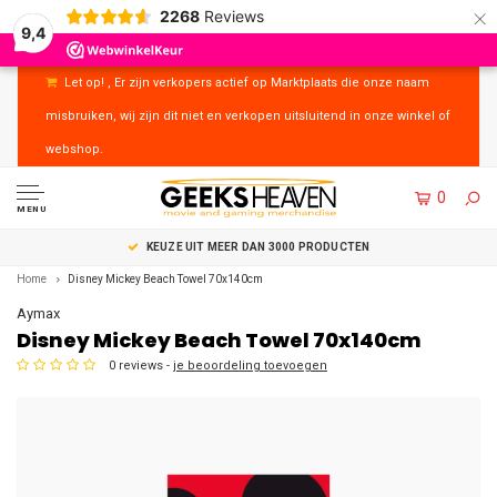
×
2268
Reviews
9,4
Let op! , Er zijn verkopers actief op Marktplaats die onze naam
misbruiken, wij zijn dit niet en verkopen uitsluitend in onze winkel of
webshop.
0
MENU
UITSTEKENDE KLANTENSERVICE
Home
Disney Mickey Beach Towel 70x140cm
Aymax
Disney Mickey Beach Towel 70x140cm
0 reviews -
je beoordeling toevoegen