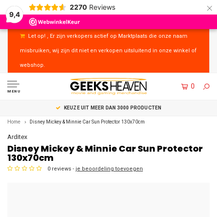
×
2270
Reviews
9,4
Let op! , Er zijn verkopers actief op Marktplaats die onze naam
misbruiken, wij zijn dit niet en verkopen uitsluitend in onze winkel of
webshop.
0
MENU
RODUCTEN
UITSTEKENDE KLANTENSERVICE
Home
Disney Mickey & Minnie Car Sun Protector 130x70cm
Arditex
Disney Mickey & Minnie Car Sun Protector
130x70cm
0 reviews -
je beoordeling toevoegen