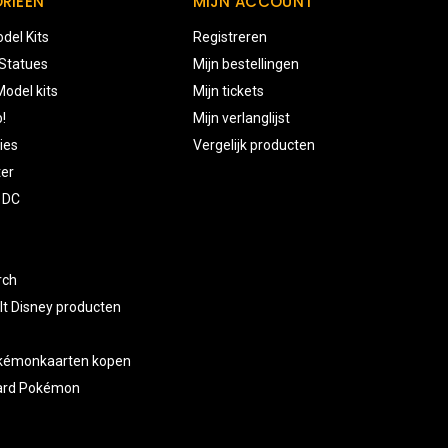
RIEËN
MIJN ACCOUNT
del Kits
Registreren
 Statues
Mijn bestellingen
odel kits
Mijn tickets
!
Mijn verlanglijst
ies
Vergelijk producten
ter
 DC
rch
lt Disney producten
okémonkaarten kopen
card Pokémon