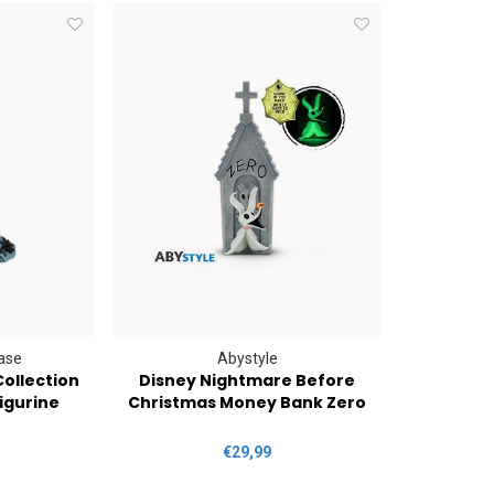
ase
Abystyle
ollection
Disney Nightmare Before
Figurine
Christmas Money Bank Zero
€29,99