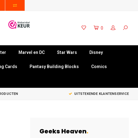
0
ter
Marvel en DC
Star Wars
Disney
ng Cards
Pantasy Building Blocks
Comics
PRODUCTEN
UITSTEKENDE KLANTENSERVICE
Geeks Heaven
.