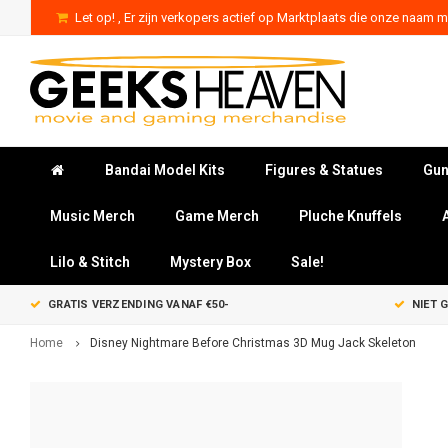
Let op! , Er zijn verkopers actief op Marktplaats die onze naam mi
Bandai Model Kits
Figures & Statues
Gun
Music Merch
Game Merch
Pluche Knuffels
Lilo & Stitch
Mystery Box
Sale!
GRATIS VERZENDING VANAF €50-
NIET 
Home
Disney Nightmare Before Christmas 3D Mug Jack Skeleton