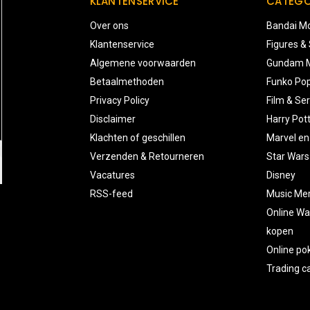
KLANTENSERVICE
CATEGO
Over ons
Bandai Mo
Klantenservice
Figures &
Algemene voorwaarden
Gundam M
Betaalmethoden
Funko Pop
Privacy Policy
Film & Ser
Disclaimer
Harry Pot
Klachten of geschillen
Marvel en
Verzenden & Retourneren
Star Wars
Vacatures
Disney
RSS-feed
Music Me
Online Wa
kopen
Online p
Trading 