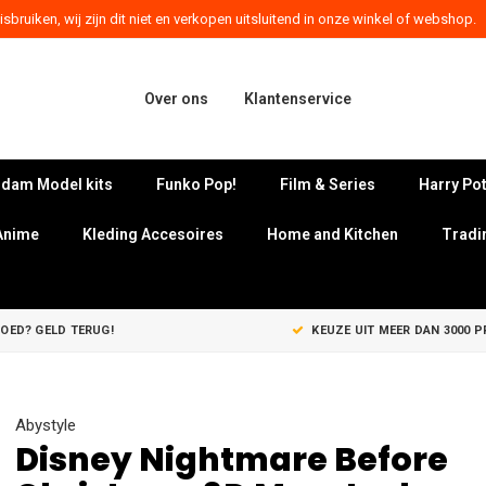
sbruiken, wij zijn dit niet en verkopen uitsluitend in onze winkel of webshop.
Over ons
Klantenservice
dam Model kits
Funko Pop!
Film & Series
Harry Pot
Anime
Kleding Accesoires
Home and Kitchen
Tradi
GOED? GELD TERUG!
KEUZE UIT MEER DAN 3000 
Abystyle
Disney Nightmare Before