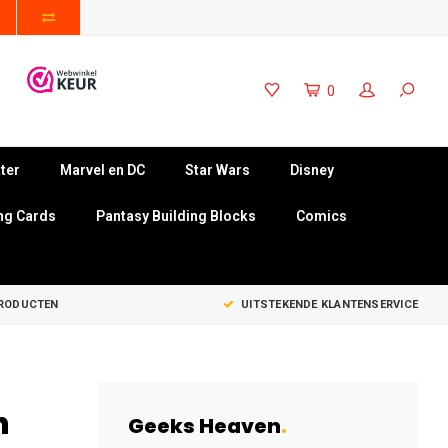
0
ter
Marvel en DC
Star Wars
Disney
ng Cards
Pantasy Building Blocks
Comics
PRODUCTEN
UITSTEKENDE KLANTENSERVICE
n
Geeks Heaven
.