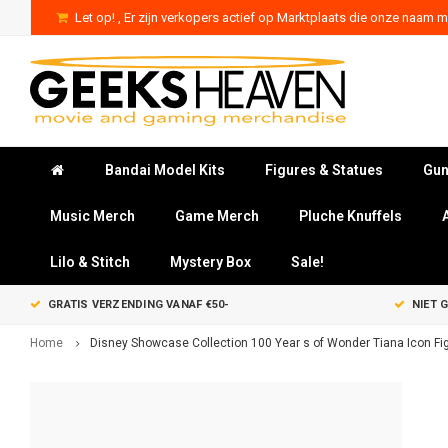
Let op! , Er zijn verkopers actief op Marktplaats die onze naam mi
Bandai Model Kits
Figures & Statues
Gun
Music Merch
Game Merch
Pluche Knuffels
Lilo & Stitch
Mystery Box
Sale!
GRATIS VERZENDING VANAF €50-
NIET 
Home
Disney Showcase Collection 100 Year s of Wonder Tiana Icon Fi