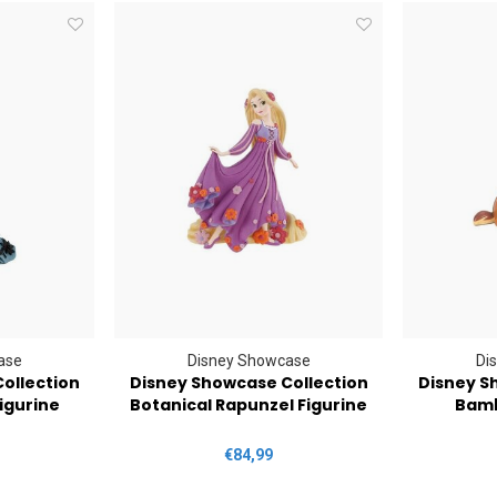
ase
Disney Showcase
Di
ollection
Disney Showcase Collection
Disney S
Figurine
Botanical Rapunzel Figurine
Bamb
€84,99