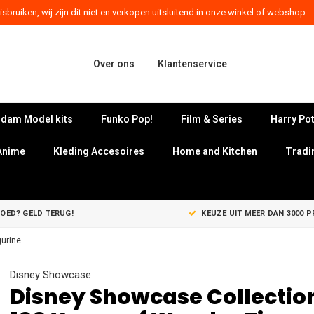
sbruiken, wij zijn dit niet en verkopen uitsluitend in onze winkel of webshop.
Over ons
Klantenservice
dam Model kits
Funko Pop!
Film & Series
Harry Pot
Anime
Kleding Accesoires
Home and Kitchen
Tradi
GOED? GELD TERUG!
KEUZE UIT MEER DAN 3000 
gurine
Disney Showcase
Disney Showcase Collectio