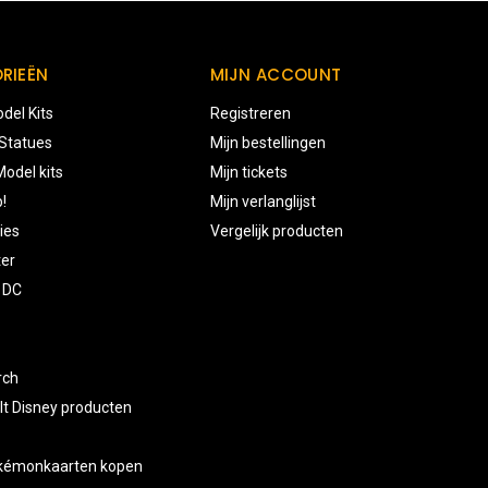
RIEËN
MIJN ACCOUNT
del Kits
Registreren
 Statues
Mijn bestellingen
odel kits
Mijn tickets
!
Mijn verlanglijst
ies
Vergelijk producten
ter
 DC
rch
lt Disney producten
okémonkaarten kopen