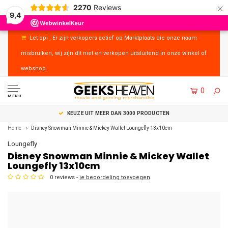
×
2270
Reviews
9,4
Let op! , Er zijn verkopers actief op Marktplaats die onze naam
misbruiken, wij zijn dit niet en verkopen uitsluitend in onze winkel of
webshop.
0
MENU
KEUZE UIT MEER DAN 3000 PRODUCTEN
Home
Disney Snowman Minnie & Mickey Wallet Loungefly 13x10cm
Loungefly
Disney Snowman Minnie & Mickey Wallet
Loungefly 13x10cm
0 reviews -
je beoordeling toevoegen