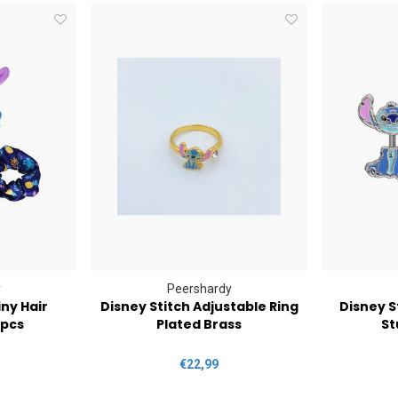
y
Peershardy
iny Hair
Disney Stitch Adjustable Ring
Disney St
3pcs
Plated Brass
St
€22,99