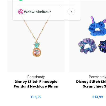
Peershardy
Peershard
ds
Disney Stitch Pineapple
Disney Stitch Sh
Pendant Necklace 16mm
Scrunchies 
€16,99
€13,99