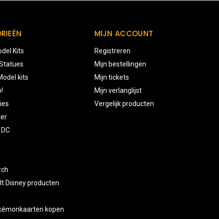
RIEËN
MIJN ACCOUNT
del Kits
Registreren
 Statues
Mijn bestellingen
odel kits
Mijn tickets
!
Mijn verlanglijst
ies
Vergelijk producten
ter
 DC
rch
lt Disney producten
okémonkaarten kopen