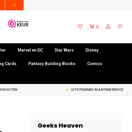
0
ter
Marvel en DC
Star Wars
Disney
ng Cards
Pantasy Building Blocks
Comics
PRODUCTEN
UITSTEKENDE KLANTENSERVICE
Geeks Heaven
.