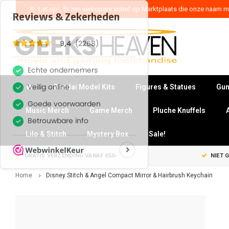
Let op! , Er zijn verkopers actief op Marktplaats die onze naam mi
Bandai Model Kits
Figures & Statues
Gun
Music Merch
Game Merch
Pluche Knuffels
Lilo & Stitch
Mystery Box
Sale!
GRATIS VERZENDING VANAF €50-
NIET 
Home
Disney Stitch & Angel Compact Mirror & Hairbrush Keychain