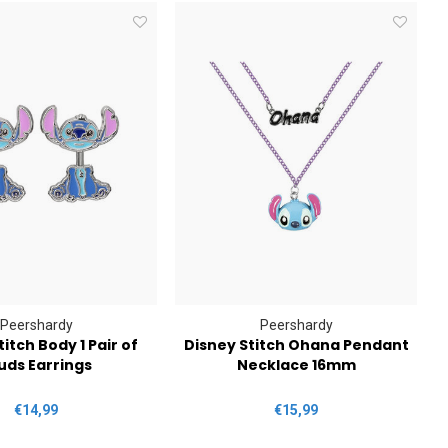
Peershardy
Peershardy
itch Body 1 Pair of
Disney Stitch Ohana Pendant
D
uds Earrings
Necklace 16mm
€14,99
€15,99