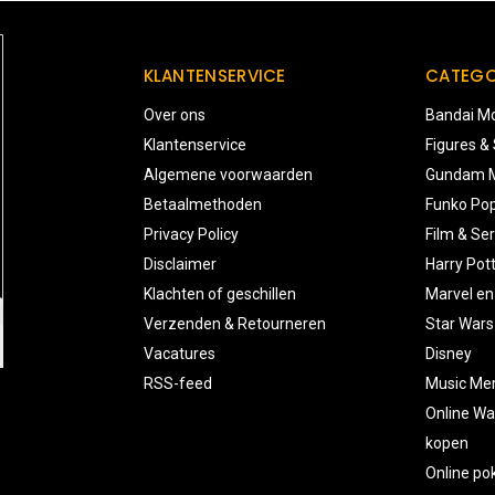
KLANTENSERVICE
CATEGO
Over ons
Bandai Mo
Klantenservice
Figures &
Algemene voorwaarden
Gundam M
Betaalmethoden
Funko Pop
Privacy Policy
Film & Ser
Disclaimer
Harry Pot
Klachten of geschillen
Marvel en
Verzenden & Retourneren
Star Wars
Vacatures
Disney
RSS-feed
Music Me
Online Wa
kopen
Online p