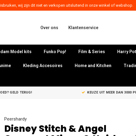
sbruiken, wij zijn dit niet en verkopen uitsluitend in onze winkel of webshop.
Over ons
Klantenservice
dam Model kits
Funko Pop!
Film & Series
Harry Pot
Anime
Kleding Accesoires
Home and Kitchen
Tradi
GOED? GELD TERUG!
KEUZE UIT MEER DAN 3000 
Peershardy
Disney Stitch & Angel