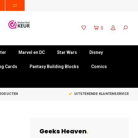
0
ter
Marvel en DC
Star Wars
Disney
ng Cards
Pantasy Building Blocks
Comics
PRODUCTEN
UITSTEKENDE KLANTENSERVICE
Geeks Heaven
.