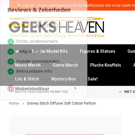
Let op! , Er zijn verkopers actief op Marktplaats die onze naam mi
Bandai Model Kits
Figures & Statues
Gun
Music Merch
Game Merch
Pluche Knuffels
Lilo & Stitch
Mystery Box
Sale!
GRATIS VERZENDING VANAF €50-
NIET 
Home
Disney Stitch Diffuser Soft Cotton Parfum