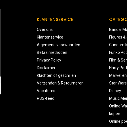
KLANTENSERVICE
CATEGO
Over ons
Bandai Mo
Klantenservice
Figures &
Algemene voorwaarden
Gundam M
Betaalmethoden
Funko Pop
Privacy Policy
Film & Ser
Disclaimer
Harry Pot
Klachten of geschillen
Marvel en
Verzenden & Retourneren
Star Wars
Vacatures
Disney
RSS-feed
Music Me
Online Wa
kopen
Online p