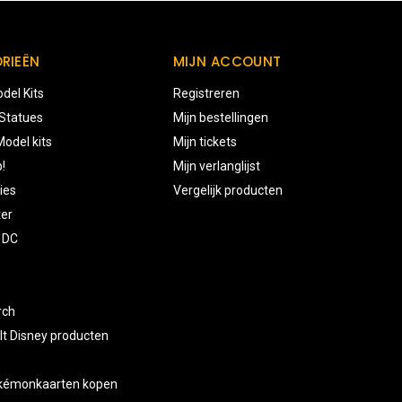
RIEËN
MIJN ACCOUNT
del Kits
Registreren
 Statues
Mijn bestellingen
odel kits
Mijn tickets
!
Mijn verlanglijst
ies
Vergelijk producten
ter
 DC
rch
lt Disney producten
okémonkaarten kopen