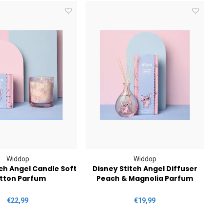
Widdop
Widdop
tch Angel Candle Soft
Disney Stitch Angel Diffuser
D
tton Parfum
Peach & Magnolia Parfum
€22,99
€19,99