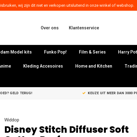
sbruiken, wij zijn dit niet en verkopen uitsluitend in onze winkel of webshop.
Over ons
Klantenservice
dam Model kits
Funko Pop!
Film & Series
Harry Pot
Anime
Kleding Accesoires
Home and Kitchen
Tradi
GOED? GELD TERUG!
KEUZE UIT MEER DAN 3000 
Widdop
Disney Stitch Diffuser Soft