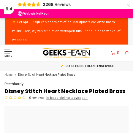
×
2268
Reviews
9,4
Let op! , Er zijn verkopers actief op Marktplaats die onze naam
misbruiken, wij zijn dit niet en verkopen uitsluitend in onze winkel of
webshop.
0
MENU
UITSTEKENDE KLANTENSERVICE
Home
Disney Stitch Heart Necklace Plated Brass
Peershardy
Disney Stitch Heart Necklace Plated Brass
0 reviews -
je beoordeling toevoegen