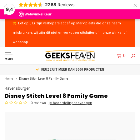
×
2268
Reviews
9,4
Let op! , Er zijn verkopers actief op Marktplaats die onze naam
misbruiken, wij zijn dit niet en verkopen uitsluitend in onze winkel of
webshop.
0
MENU
UITSTEKENDE KLANTENSERVICE
Home
Disney Stitch Level 8 Family Game
Ravensburger
Disney Stitch Level 8 Family Game
0 reviews -
je beoordeling toevoegen