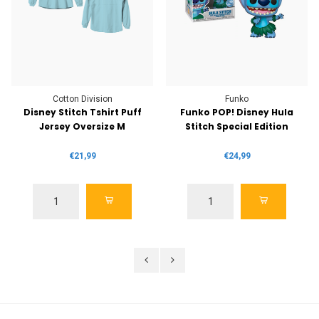
Cotton Division
Funko
Disney Stitch Tshirt Puff
Funko POP! Disney Hula
Jersey Oversize M
Stitch Special Edition
€21,99
€24,99