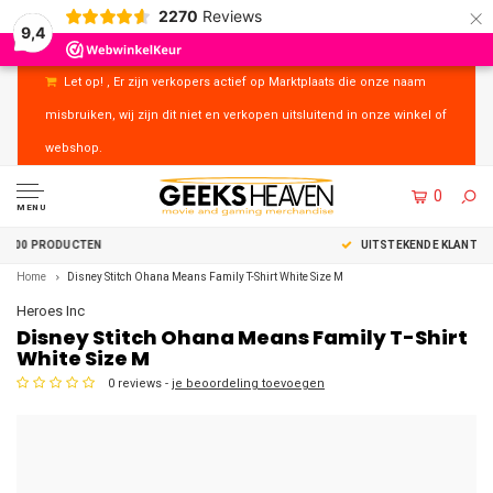
×
2270
Reviews
9,4
Let op! , Er zijn verkopers actief op Marktplaats die onze naam
misbruiken, wij zijn dit niet en verkopen uitsluitend in onze winkel of
webshop.
0
MENU
UITSTEKENDE KLANTENSERVICE
Home
Disney Stitch Ohana Means Family T-Shirt White Size M
Heroes Inc
Disney Stitch Ohana Means Family T-Shirt
White Size M
0 reviews -
je beoordeling toevoegen